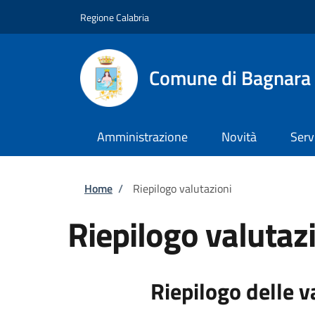
Salta al contenuto principale
Skip to footer content
Regione Calabria
Comune di Bagnara 
Amministrazione
Novità
Serv
Briciole di pane
Home
/
Riepilogo valutazioni
Riepilogo valutaz
Riepilogo delle v