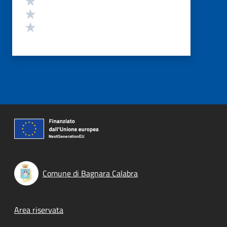
Valuta 2 stelle su 5
Valuta 1 stelle su 5
Comune di Bagnara Calabra
Footer menu
Area riservata