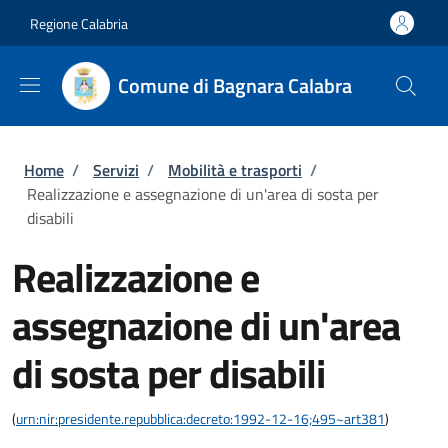
Salta al contenuto principale
Skip to footer content
Regione Calabria
Comune di Bagnara Calabra
Briciole di pane
Home
/
Servizi
/
Mobilità e trasporti
/
Realizzazione e assegnazione di un'area di sosta per
disabili
Realizzazione e
assegnazione di un'area
di sosta per disabili
(
urn:nir:presidente.repubblica:decreto:1992-12-16;495~art381
)